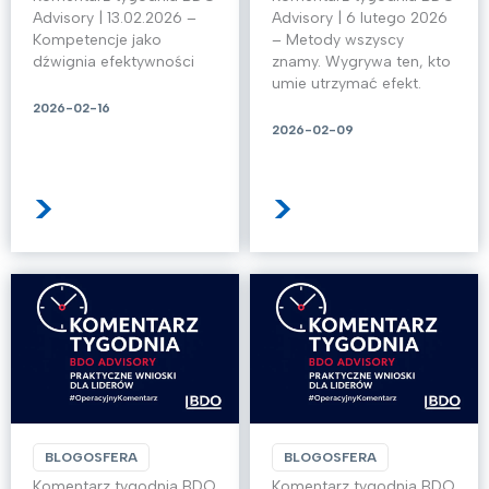
Advisory | 13.02.2026 –
Advisory | 6 lutego 2026
Kompetencje jako
– Metody wszyscy
dźwignia efektywności
znamy. Wygrywa ten, kto
umie utrzymać efekt.
2026-02-16
2026-02-09
>
>
BLOGOSFERA
BLOGOSFERA
Komentarz tygodnia BDO
Komentarz tygodnia BDO