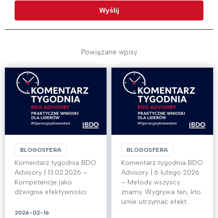
Powiązane wpisy
BLOGOSFERA
BLOGOSFERA
Komentarz tygodnia BDO
Komentarz tygodnia BDO
Advisory | 13.02.2026 –
Advisory | 6 lutego 2026
Kompetencje jako
– Metody wszyscy
dźwignia efektywności
znamy. Wygrywa ten, kto
umie utrzymać efekt.
2026-02-16