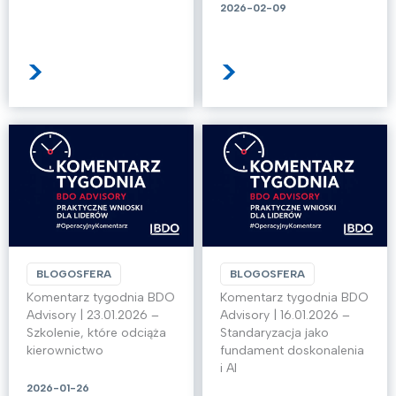
2026-02-09
>
>
BLOGOSFERA
BLOGOSFERA
Komentarz tygodnia BDO
Komentarz tygodnia BDO
Advisory | 23.01.2026 –
Advisory | 16.01.2026 –
Szkolenie, które odciąża
Standaryzacja jako
kierownictwo
fundament doskonalenia
i AI
2026-01-26