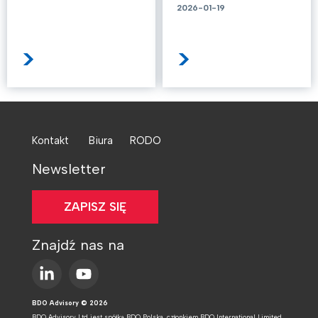
2026-01-19
>
>
Kontakt
Biura
RODO
Newsletter
ZAPISZ SIĘ
Znajdź nas na
BDO Advisory © 2026
BDO Advisory Ltd jest spółką BDO Polska, członkiem BDO International Limited,