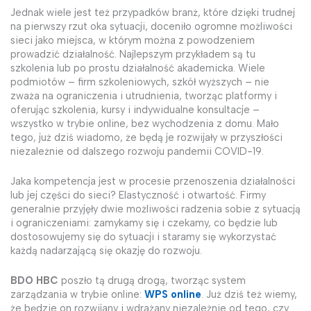
Jednak wiele jest też przypadków branż, które dzięki trudnej
na pierwszy rzut oka sytuacji, doceniło ogromne możliwości
sieci jako miejsca, w którym można z powodzeniem
prowadzić działalność. Najlepszym przykładem są tu
szkolenia lub po prostu działalność akademicka. Wiele
podmiotów – firm szkoleniowych, szkół wyższych – nie
zważa na ograniczenia i utrudnienia, tworząc platformy i
oferując szkolenia, kursy i indywidualne konsultacje –
wszystko w trybie online, bez wychodzenia z domu. Mało
tego, już dziś wiadomo, że będą je rozwijały w przyszłości
niezależnie od dalszego rozwoju pandemii COVID-19.
Jaka kompetencja jest w procesie przenoszenia działalności
lub jej części do sieci? Elastyczność i otwartość. Firmy
generalnie przyjęły dwie możliwości radzenia sobie z sytuacją
i ograniczeniami: zamykamy się i czekamy, co będzie lub
dostosowujemy się do sytuacji i staramy się wykorzystać
każdą nadarzającą się okazję do rozwoju.
BDO HBC
poszło tą drugą drogą, tworząc system
zarządzania w trybie online:
WPS online
. Już dziś też wiemy,
że będzie on rozwijany i wdrażany niezależnie od tego, czy