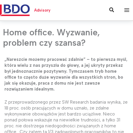
Przejdź
do
Szukaj
Advisory
treści
Home office. Wyzwanie,
problem czy szansa?
„Nareszcie możemy pracować zdalnie” – to pierwsza myśl,
która wielu z nas przyszła do głowy, a jej ukryty przekaz
był jednoznacznie pozytywny. Tymczasem tryb home
office to często duże wyzwanie dla wszystkich stron, bo
jak się okazuje, praca z domu nie jest zawsze
rozwiązaniem idealnym.
Z przeprowadzonego przez SW Research badania wynika, że
18 proc. osób pracujących w domu uznało, że zdalne
wykonywanie obowiązków jest bardzo uciążliwe. Nieco
ponad połowa wskazuje na niewielkie trudności, a tylko 31
proc. nie dostrzega niedogodności związanych z home
office. Czy zatem ta 1/3 zadowolonych pracowników to nie