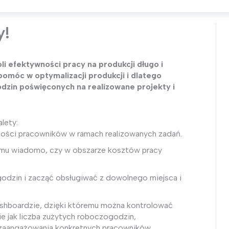
y!
i efektywności pracy na produkcji długo i
móc w optymalizacji produkcji i dlatego
odzin poświęconych na realizowane projekty i
lety:
ności pracowników w ramach realizowanych zadań.
zemu wiadomo, czy w obszarze kosztów pracy
 godzin i zacząć obsługiwać z dowolnego miejsca i
hboardzie, dzięki któremu można kontrolować
ie jak liczba zużytych roboczogodzin,
 zaangażowania konkretnych pracowników.