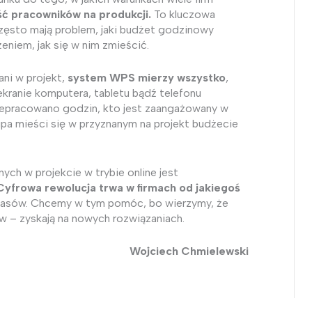
ść pracowników na produkcji.
To kluczowa
często mają problem, jaki budżet godzinowy
żeniem, jak się w nim zmieścić.
ni w projekt,
system WPS mierzy wszystko
,
 ekranie komputera, tabletu bądź telefonu
zepracowano godzin, kto jest zaangażowany w
kipa mieści się w przyznanym na projekt budżecie
ych w projekcie w trybie online jest
Cyfrowa rewolucja trwa w firmach od jakiegoś
czasów. Chcemy w tym pomóc, bo wierzymy, że
 – zyskają na nowych rozwiązaniach.
Wojciech Chmielewski