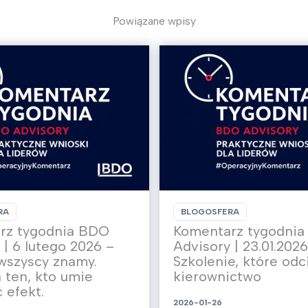
Powiązane wpisy
RA
BLOGOSFERA
rz tygodnia BDO
Komentarz tygodni
 | 6 lutego 2026 –
Advisory | 23.01.2026
wszyscy znamy.
Szkolenie, które odc
ten, kto umie
kierownictwo
 efekt.
2026-01-26