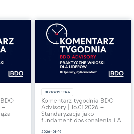
BLOGOSFERA
a BDO
Komentarz tygodnia BDO
 –
Advisory | 16.01.2026 –
iąża
Standaryzacja jako
fundament doskonalenia i AI
2026-01-19