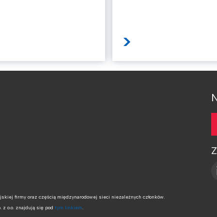
>
N
Z
yjskiej firmy oraz częścią międzynarodowej sieci niezależnych członków.
z o.o. znajdują się pod
tym linkiem
.