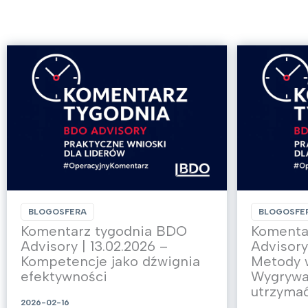
BLOGOSFERA
BLOGOSFE
Komentarz tygodnia BDO
Komenta
Advisory | 13.02.2026 –
Advisory
Kompetencje jako dźwignia
Metody 
efektywności
Wygrywa 
utrzymać
2026-02-16