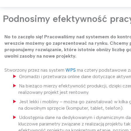
Podnosimy efektywność prac
No to zaczęło się! Pracowaliśmy nad systemem do kontrol
wreszcie możemy go zaprezentować na rynku. Chcemy po
proponujemy rozwiązanie, które istotnie obniży liczbę g
uwolni zasoby na nowe projekty.
Stworzony przez nas system
WPS
ma cztery podstawowe za
Gromadzi i przetwarza online dane dotyczące aktyw
Na bieżąco mierzy efektywność produkcji, dzięki c
realizowany projekt jest rentowny.
Jest lekki i mobliny – można go zainstalować w kilka
na dowolnym sprzęcie (komputer, tablet, telefon).
Udostępnia dane na dedykowanym i dynamicznym das
kluczowe parametry związane z realizacją projektu tak
efektywność projektu na konkretnym etapie, poziom