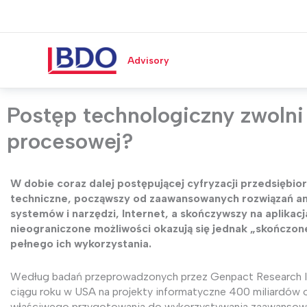
Przejdź
do
treści
Advisory
Postęp technologiczny zwolni 
procesowej?
W dobie coraz dalej postępującej cyfryzacji przedsiębio
techniczne, począwszy od zaawansowanych rozwiązań anal
systemów i narzędzi, Internet, a skończywszy na aplikac
nieograniczone możliwości okazują się jednak „skończone
pełnego ich wykorzystania.
Według badań przeprowadzonych przez Genpact Research In
ciągu roku w USA na projekty informatyczne 400 miliardów o
właściwego przygotowania do wykorzystywania zaawansowa