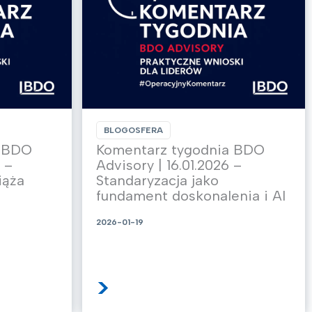
BLOGOSFERA
a BDO
Komentarz tygodnia BDO
 –
Advisory | 16.01.2026 –
iąża
Standaryzacja jako
fundament doskonalenia i AI
2026-01-19
>