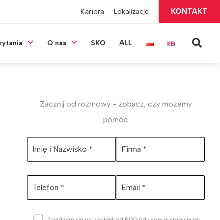
KONTAKT
Kariera
Lokalizacje
Szuka
zytania
O nas
SKO
ALL
Zacznij od rozmowy - zobacz, czy możemy
pomóc
Zgadzam się na kontakt od BDO Advisory w sprawie tej