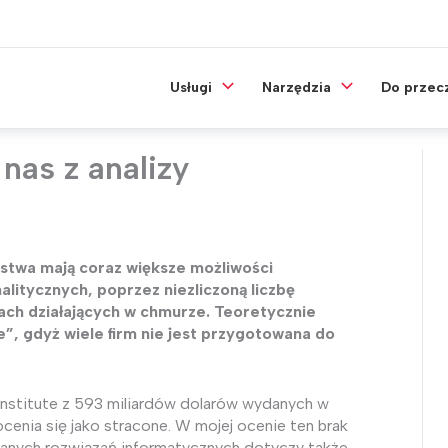
Usługi
Narzędzia
Do przec
nas z analizy
rstwa mają coraz większe możliwości
itycznych, poprzez niezliczoną liczbę
jach działających w chmurze. Teoretycznie
”, gdyż wiele firm nie jest przygotowana do
stitute z 593 miliardów dolarów wydanych w
cenia się jako stracone. W mojej ocenie ten brak
nych rozwiązań informatycznych dotyczy także