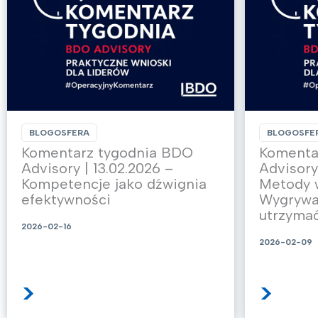
BLOGOSFERA
BLOGOSFE
Komentarz tygodnia BDO
Komenta
Advisory | 13.02.2026 –
Advisory
Kompetencje jako dźwignia
Metody 
efektywności
Wygrywa 
utrzymać
2026-02-16
2026-02-09
>
>