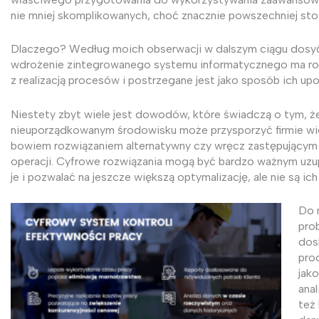
nie mniej skomplikowanych, choć znacznie powszechniej st
Dlaczego? Według moich obserwacji w dalszym ciągu dosy
wdrożenie zintegrowanego systemu informatycznego ma roz
z realizacją procesów i postrzegane jest jako sposób ich upo
Niestety zbyt wiele jest dowodów, które świadczą o tym, ż
nieuporządkowanym środowisku może przysporzyć firmie wie
bowiem rozwiązaniem alternatywny czy wręcz zastępującym 
operacji. Cyfrowe rozwiązania mogą być bardzo ważnym uzup
je i pozwalać na jeszcze większą optymalizację, ale nie są ich
Do 
pro
dosk
pro
jak
anal
też