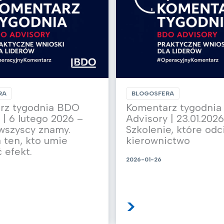
RA
BLOGOSFERA
rz tygodnia BDO
Komentarz tygodni
 | 6 lutego 2026 –
Advisory | 23.01.2026
wszyscy znamy.
Szkolenie, które odc
ten, kto umie
kierownictwo
 efekt.
2026-01-26
>