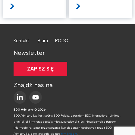
>
>
Kontakt
Biura
RODO
Newsletter
ZAPISZ SIĘ
Znajdź nas na
BDO Advisory © 2026
BDO Advisory Ltd jest spółką BDO Polska, członkiem BDO International Limited,
brytyjskiej firmy oraz częścią międzynarodowej sieci niezależnych członków.
Informacje na temat przetwarzania Twoich danych osobowych przez BDO
Advisory Sp. z o.o. znajdują się pod
tym linkiem
.