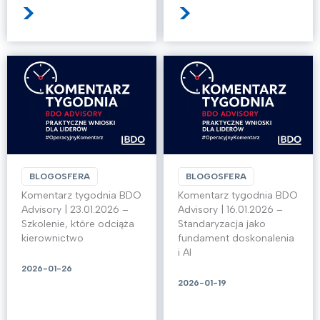
>
>
BLOGOSFERA
BLOGOSFERA
Komentarz tygodnia BDO
Komentarz tygodnia BDO
Advisory | 23.01.2026 –
Advisory | 16.01.2026 –
Szkolenie, które odciąża
Standaryzacja jako
kierownictwo
fundament doskonalenia
i AI
2026-01-26
2026-01-19