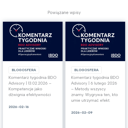
Powiązane wpisy
BLOGOSFERA
BLOGOSFERA
Komentarz tygodnia BDO
Komentarz tygodnia BDO
Advisory | 13.02.2026 –
Advisory | 6 lutego 2026
Kompetencje jako
– Metody wszyscy
dźwignia efektywności
znamy. Wygrywa ten, kto
umie utrzymać efekt.
2026-02-16
2026-02-09