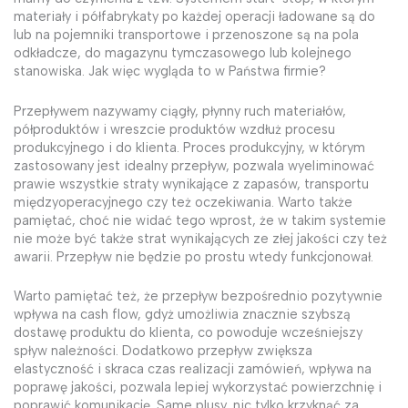
materiały i półfabrykaty po każdej operacji ładowane są do
lub na pojemniki transportowe i przenoszone są na pola
odkładcze, do magazynu tymczasowego lub kolejnego
stanowiska. Jak więc wygląda to w Państwa firmie?
Przepływem nazywamy ciągły, płynny ruch materiałów,
półproduktów i wreszcie produktów wzdłuż procesu
produkcyjnego i do klienta. Proces produkcyjny, w którym
zastosowany jest idealny przepływ, pozwala wyeliminować
prawie wszystkie straty wynikające z zapasów, transportu
międzyoperacyjnego czy też oczekiwania. Warto także
pamiętać, choć nie widać tego wprost, że w takim systemie
nie może być także strat wynikających ze złej jakości czy też
awarii. Przepływ nie będzie po prostu wtedy funkcjonował.
Warto pamiętać też, że przepływ bezpośrednio pozytywnie
wpływa na cash flow, gdyż umożliwia znacznie szybszą
dostawę produktu do klienta, co powoduje wcześniejszy
spływ należności. Dodatkowo przepływ zwiększa
elastyczność i skraca czas realizacji zamówień, wpływa na
poprawę jakości, pozwala lepiej wykorzystać powierzchnię i
poprawić komunikację. Same plusy, nic tylko krzyknąć za