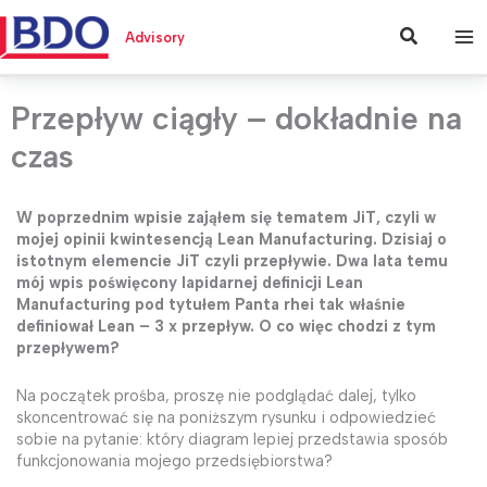
Przejdź
do
Szukaj
Advisory
treści
Przepływ ciągły – dokładnie na
czas
W poprzednim wpisie zająłem się tematem JiT, czyli w
mojej opinii kwintesencją Lean Manufacturing. Dzisiaj o
istotnym elemencie JiT czyli przepływie. Dwa lata temu
mój wpis poświęcony lapidarnej definicji Lean
Manufacturing pod tytułem Panta rhei tak właśnie
definiował Lean – 3 x przepływ. O co więc chodzi z tym
przepływem?
Na początek prośba, proszę nie podglądać dalej, tylko
skoncentrować się na poniższym rysunku i odpowiedzieć
sobie na pytanie: który diagram lepiej przedstawia sposób
funkcjonowania mojego przedsiębiorstwa?