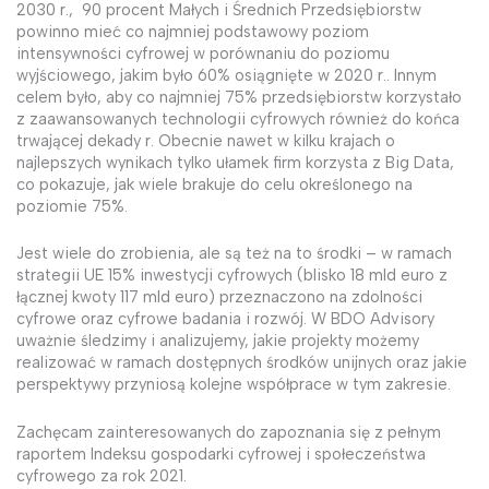
2030 r., 90 procent Małych i Średnich Przedsiębiorstw
powinno mieć co najmniej podstawowy poziom
intensywności cyfrowej w porównaniu do poziomu
wyjściowego, jakim było 60% osiągnięte w 2020 r.. Innym
celem było, aby co najmniej 75% przedsiębiorstw korzystało
z zaawansowanych technologii cyfrowych również do końca
trwającej dekady r. Obecnie nawet w kilku krajach o
najlepszych wynikach tylko ułamek firm korzysta z Big Data,
co pokazuje, jak wiele brakuje do celu określonego na
poziomie 75%.
Jest wiele do zrobienia, ale są też na to środki – w ramach
strategii UE 15% inwestycji cyfrowych (blisko 18 mld euro z
łącznej kwoty 117 mld euro) przeznaczono na zdolności
cyfrowe oraz cyfrowe badania i rozwój. W BDO Advisory
uważnie śledzimy i analizujemy, jakie projekty możemy
realizować w ramach dostępnych środków unijnych oraz jakie
perspektywy przyniosą kolejne współprace w tym zakresie.
Zachęcam zainteresowanych do zapoznania się z pełnym
raportem Indeksu gospodarki cyfrowej i społeczeństwa
cyfrowego za rok 2021.