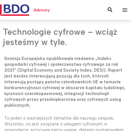
Przejdź
do
Szukaj
Advisory
treści
Technologie cyfrowe – wciąż
jesteśmy w tyle.
Komisja Europejska opublikowała niedawno „Indeks
gospodarki cyfrowej i społeczeństwa cyfrowego za rok
2021” (Digital Economy and Society Index, DESI). Raport
jest bardzo interesującą pozycją dla tych, których
interesują postępy państw członkowskich UE w temacie
konkurencyjności cyfrowej w obszarze kapitału ludzkiego,
łączności szerokopasmowej, integracji technologii
cyfrowych przez przedsiębiorstwa oraz cyfrowych usług
publicznych.
To jeden z ważniejszych tematów dla naszego zespołu.
Wszystko, co jest związane z usługami cyfrowymi w
gospodarce, przyciąga naszą uwagę, dlatego postanowiłem