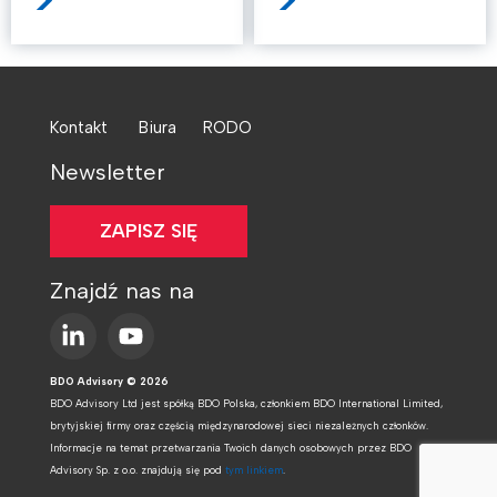
>
>
Kontakt
Biura
RODO
Newsletter
ZAPISZ SIĘ
Znajdź nas na
BDO Advisory © 2026
BDO Advisory Ltd jest spółką BDO Polska, członkiem BDO International Limited,
brytyjskiej firmy oraz częścią międzynarodowej sieci niezależnych członków.
Informacje na temat przetwarzania Twoich danych osobowych przez BDO
Advisory Sp. z o.o. znajdują się pod
tym linkiem
.