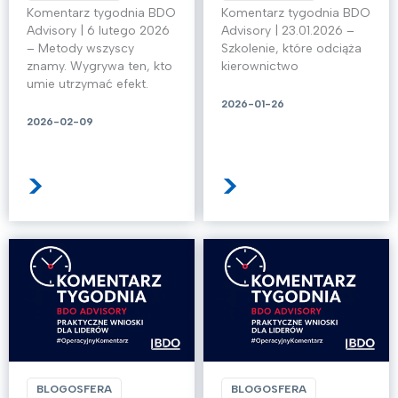
Komentarz tygodnia BDO
Komentarz tygodnia BDO
Advisory | 6 lutego 2026
Advisory | 23.01.2026 –
– Metody wszyscy
Szkolenie, które odciąża
znamy. Wygrywa ten, kto
kierownictwo
umie utrzymać efekt.
2026-01-26
2026-02-09
>
>
BLOGOSFERA
BLOGOSFERA