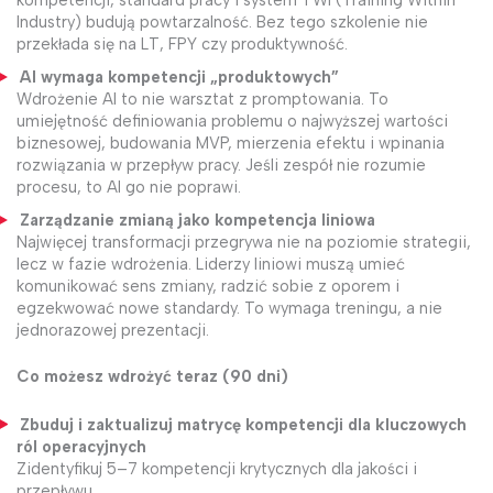
kompetencji, standard pracy i system TWI (Training Within
Industry) budują powtarzalność. Bez tego szkolenie nie
przekłada się na LT, FPY czy produktywność.
AI wymaga kompetencji „produktowych”
Wdrożenie AI to nie warsztat z promptowania. To
umiejętność definiowania problemu o najwyższej wartości
biznesowej, budowania MVP, mierzenia efektu i wpinania
rozwiązania w przepływ pracy. Jeśli zespół nie rozumie
procesu, to AI go nie poprawi.
Zarządzanie zmianą jako kompetencja liniowa
Najwięcej transformacji przegrywa nie na poziomie strategii,
lecz w fazie wdrożenia. Liderzy liniowi muszą umieć
komunikować sens zmiany, radzić sobie z oporem i
egzekwować nowe standardy. To wymaga treningu, a nie
jednorazowej prezentacji.
Co możesz wdrożyć teraz (90 dni)
Zbuduj i zaktualizuj matrycę kompetencji dla kluczowych
ról operacyjnych
Zidentyfikuj 5–7 kompetencji krytycznych dla jakości i
przepływu.