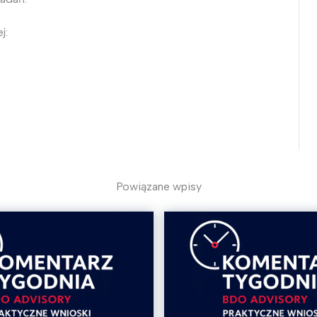
j:
Powiązane wpisy