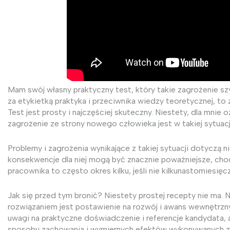
Mam swój własny praktyczny test, który takie zagrożenie s
za etykietką praktyka i przeciwnika wiedzy teoretycznej, to
Test jest prosty i najczęściej skuteczny. Niestety, dla mnie
zagrożenie ze strony nowego człowieka jest w takiej sytuac
Problemy i zagrożenia wynikające z takiej sytuacji dotyczą nie
konsekwencje dla niej mogą być znacznie poważniejsze, cho
pracownika to często okres kilku, jeśli nie kilkunastomiesięc
Jak się przed tym bronić? Niestety prostej recepty nie ma
rozwiązaniem jest postawienie na rozwój i awans wewnętrzny
uwagi na praktyczne doświadczenie i referencje kandydata, 
sposobu zachowania i wymiernych efektów wykonywanych z