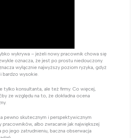
zybko wykrywa – jeżeli nowy pracownik chowa się
 zwykle oznacza, że jest po prostu niedouczony.
 oznacza wyłącznie najwyższy poziom ryzyka, gdyż
ji bardzo wysokie.
 tylko konsultanta, ale też firmy. Co więcej,
ćby ze względu na to, że dokładna ocena
zny.
. Na pewno skutecznym i perspektywicznym
 pracowników, albo zwracanie jak największej
a po jego zatrudnieniu, baczna obserwacja
adań.