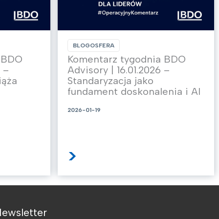
BLOGOSFERA
a BDO
Komentarz tygodnia BDO
 –
Advisory | 16.01.2026 –
iąża
Standaryzacja jako
fundament doskonalenia i AI
2026-01-19
>
ewsletter