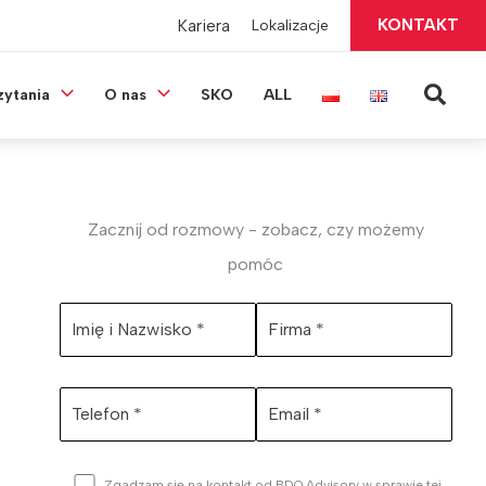
KONTAKT
Kariera
Lokalizacje
Szuka
zytania
O nas
SKO
ALL
Zacznij od rozmowy - zobacz, czy możemy
pomóc
Zgadzam się na kontakt od BDO Advisory w sprawie tej