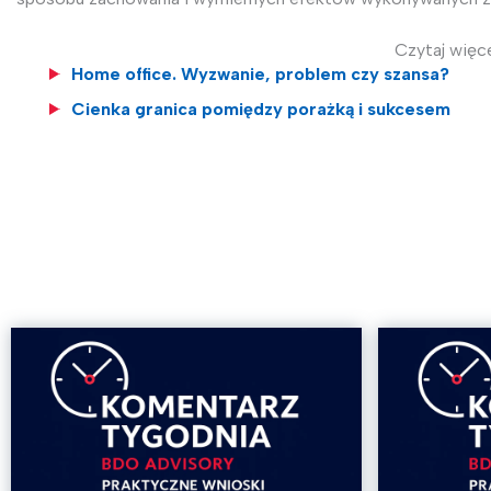
Czytaj więce
Home office. Wyzwanie, problem czy szansa?
Cienka granica pomiędzy porażką i sukcesem