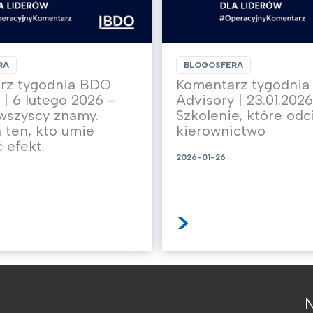
RA
BLOGOSFERA
rz tygodnia BDO
Komentarz tygodni
 | 6 lutego 2026 –
Advisory | 23.01.2026
wszyscy znamy.
Szkolenie, które odc
ten, kto umie
kierownictwo
 efekt.
2026-01-26
>
N