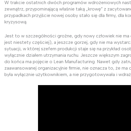
W trakcie ostatnich dwóch programów wdrożeniowych nastą
zewnątrz, przypominającą właśnie taką „krowę” z zacytowa
przypadkach przyjście nowej osoby stało się dla firmy, dla ko
kryzysową.
Jest to w szczególności groźne, gdy nowy człowiek nie ma
jest niestety częściej), a jeszcze gorzej, gdy nie ma wysta
sytuacji, w której szefem produkcji staje się na przykład oso
wyłącznie działem utrzymania ruchu. Jeszcze większym zagr
do końca ma pojęcie o Lean Manufacturing. Nawet gdy zatr
zaawansowanej organizacyjnie firmie, nie oznacza to, że ma
była wyłącznie użytkownikiem, a nie przygotowywała i wdraża