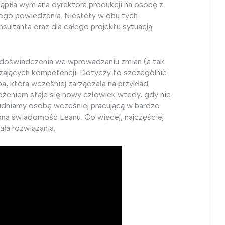
piła wymiana dyrektora produkcji na osobę z
nego powiedzenia. Niestety w obu tych
nsultanta oraz dla całego projektu sytuacją
 doświadczenia we wprowadzaniu zmian (a tak
rczających kompetencji. Dotyczy to szczególnie
ba, która wcześniej zarządzała na przykład
ożeniem staje się nowy człowiek wtedy, gdy nie
udniamy osobę wcześniej pracującą w bardzo
 ona świadomość Leanu. Co więcej, najczęściej
ła rozwiązania.