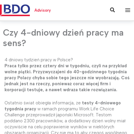
Przejdź
do
Szukaj
Advisory
treści
Czy 4-dniowy dzień pracy ma
sens?
4 dniowy tydzień pracy w Polsce?
Praca tylko przez cztery dni w tygodniu, czyli na przykład
wolne piątki. Przyzwyczajeni do 40-godzinnego tygodnia
pracy Polacy chyba sobie tego jeszcze nie wyobrażają. Coś
jednak jest na rzeczy, ponieważ coraz więcej firm i
korporacji testuje, a nawet wdraża takie rozwiązania.
Ostatnio świat obiegła informacja, że
testy 4-dniowego
tygodnia pracy
w ramach programu Work Life Choice
Challenge przeprowadził japoński Microsoft. Testom
poddano 2300 pracowników, a dodatkowy dzień wolny miał
oczywiście na celu poprawienie wyników w niektórych
obszarach organizacji. Czy nie ma to aby czegoś wspólnego