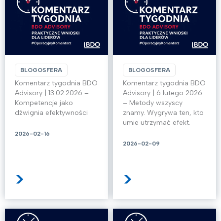
BLOGOSFERA
BLOGOSFERA
Komentarz tygodnia BDO
Komentarz tygodnia BDO
Advisory | 13.02.2026 –
Advisory | 6 lutego 2026
Kompetencje jako
– Metody wszyscy
dźwignia efektywności
znamy. Wygrywa ten, kto
umie utrzymać efekt.
2026-02-16
2026-02-09
>
>