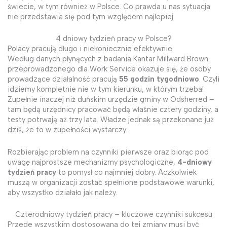
świecie, w tym również w Polsce. Co prawda u nas sytuacja
nie przedstawia się pod tym względem najlepiej.
4 dniowy tydzień pracy w Polsce?
Polacy pracują długo i niekoniecznie efektywnie
Według danych płynących z badania Kantar Millward Brown
przeprowadzonego dla Work Service okazuje się, że osoby
prowadzące działalność pracują
55 godzin tygodniowo
. Czyli
idziemy kompletnie nie w tym kierunku, w którym trzeba!
Zupełnie inaczej niż duńskim urzędzie gminy w Odsherred –
tam będą urzędnicy pracować będą właśnie cztery godziny, a
testy potrwają aż trzy lata. Władze jednak są przekonane już
dziś, że to w zupełności wystarczy.
Rozbierając problem na czynniki pierwsze oraz biorąc pod
uwagę najprostsze mechanizmy psychologiczne,
4-dniowy
tydzień pracy
to pomysł co najmniej dobry. Aczkolwiek
muszą w organizacji zostać spełnione podstawowe warunki,
aby wszystko działało jak należy.
Czterodniowy tydzień pracy – kluczowe czynniki sukcesu
Przede wszystkim dostosowana do tej zmiany musi być