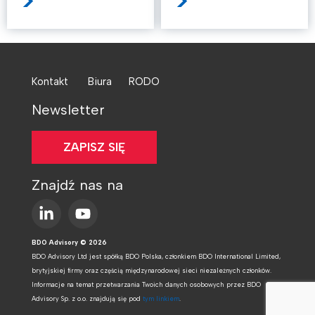
>
>
Kontakt
Biura
RODO
Newsletter
ZAPISZ SIĘ
Znajdź nas na
BDO Advisory © 2026
BDO Advisory Ltd jest spółką BDO Polska, członkiem BDO International Limited,
brytyjskiej firmy oraz częścią międzynarodowej sieci niezależnych członków.
Informacje na temat przetwarzania Twoich danych osobowych przez BDO
Advisory Sp. z o.o. znajdują się pod
tym linkiem
.