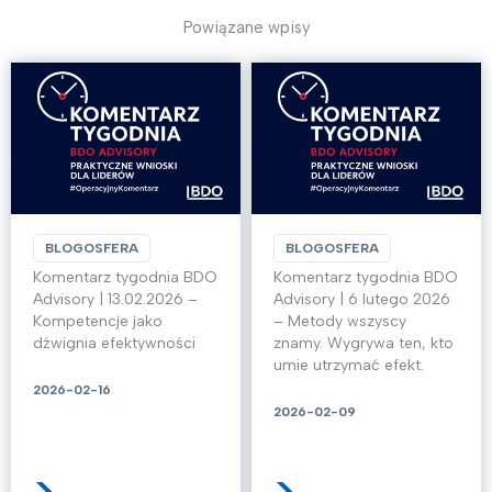
Powiązane wpisy
BLOGOSFERA
BLOGOSFERA
Komentarz tygodnia BDO
Komentarz tygodnia BDO
Advisory | 13.02.2026 –
Advisory | 6 lutego 2026
Kompetencje jako
– Metody wszyscy
dźwignia efektywności
znamy. Wygrywa ten, kto
umie utrzymać efekt.
2026-02-16
2026-02-09