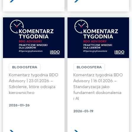
>
>
BLOGOSFERA
BLOGOSFERA
Komentarz tygodnia BDO
Komentarz tygodnia BDO
Advisory | 23.01.2026 –
Advisory | 16.01.2026 –
Szkolenie, które odciąża
Standaryzacja jako
kierownictwo
fundament doskonalenia
i AI
2026-01-26
2026-01-19