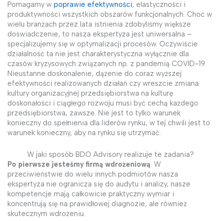
Pomagamy w
poprawie efektywności
, elastyczności i
produktywności wszystkich obszarów funkcjonalnych. Choć w
wielu branżach przez lata istnienia zdobyliśmy większe
doświadczenie, to nasza ekspertyza jest uniwersalna –
specjalizujemy się w optymalizacji procesów. Oczywiście
działalność ta nie jest charakterystyczna wyłącznie dla
czasów kryzysowych związanych np. z pandemią COVID-19.
Nieustanne doskonalenie, dążenie do coraz wyższej
efektywności realizowanych działań czy wreszcie zmiana
kultury organizacyjnej przedsiębiorstwa na kulturę
doskonałości i ciągłego rozwoju musi być cechą
każdego
przedsiębiorstwa,
zawsze
. Nie jest to tylko warunek
konieczny do spełnienia dla liderów rynku, w tej chwili jest to
warunek konieczny, aby na rynku się utrzymać.
W jaki sposób BDO Advisory realizuje te zadania?
Po pierwsze jesteśmy firmą wdrożeniową
. W
przeciwieństwie do wielu innych podmiotów nasza
ekspertyza nie ogranicza się do audytu i analizy, nasze
kompetencje mają całkowicie praktyczny wymiar i
koncentrują się na prawidłowej diagnozie, ale również
skutecznym wdrożeniu.