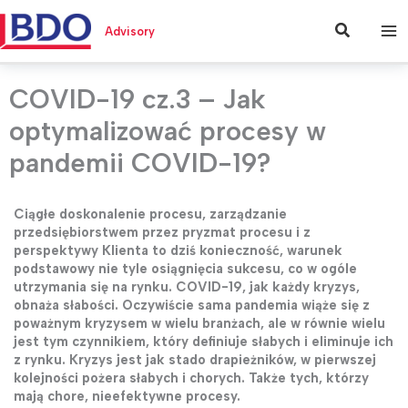
Przejdź
do
Szukaj
Advisory
treści
COVID-19 cz.3 – Jak
optymalizować procesy w
pandemii COVID-19?
Ciągłe doskonalenie procesu, zarządzanie
przedsiębiorstwem przez pryzmat procesu i z
perspektywy Klienta to dziś konieczność, warunek
podstawowy nie tyle osiągnięcia sukcesu, co w ogóle
utrzymania się na rynku. COVID-19, jak każdy kryzys,
obnaża słabości. Oczywiście sama pandemia wiąże się z
poważnym kryzysem w wielu branżach, ale w równie wielu
jest tym czynnikiem, który definiuje słabych i eliminuje ich
z rynku. Kryzys jest jak stado drapieżników, w pierwszej
kolejności pożera słabych i chorych. Także tych, którzy
mają chore, nieefektywne procesy.