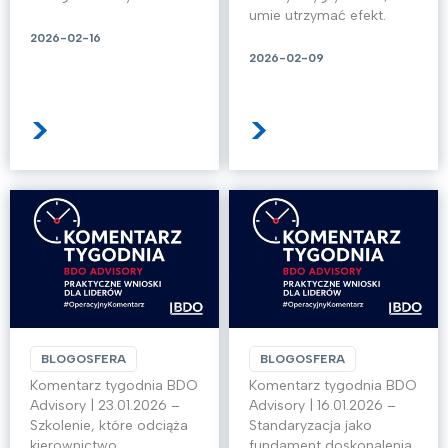
umie utrzymać efekt.
2026-02-16
2026-02-09
>
>
BLOGOSFERA
BLOGOSFERA
Komentarz tygodnia BDO
Komentarz tygodnia BDO
Advisory | 23.01.2026 –
Advisory | 16.01.2026 –
Szkolenie, które odciąża
Standaryzacja jako
kierownictwo
fundament doskonalenia