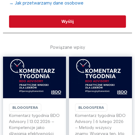
→ Jak przetwarzamy dane osobowe
Powiązane wpisy
BLOGOSFERA
BLOGOSFERA
Komentarz tygodnia BDO
Komentarz tygodnia BDO
Advisory | 13.02.2026 –
Advisory | 6 lutego 2026
Kompetencje jako
– Metody wszyscy
dźwignia efektywności
znamy. Wygrywa ten, kto